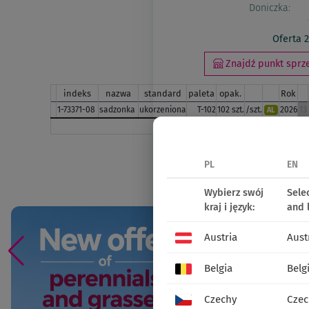
Doniczka:
Oferta 
Znajdź punkt sprze
indeks
nazwa
standard
paleta
opak.
Rok
1-73371-08
sadzonka
ukorzeniona
T-102
102 szt.
/szt.
2026
13
AL
miesiąc:
III
udostępnij:
PL
EN
Social 
Wybierz swój
Sele
kraj i język:
and 
Austria
Aust
Belgia
Belg
Czechy
Czec