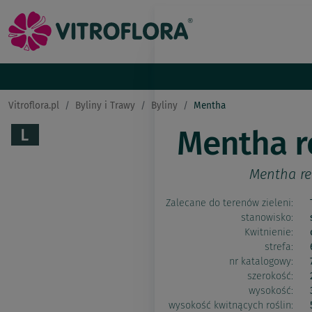
Vitroflora.pl
Byliny i Trawy
Byliny
Mentha
Mentha r
Mentha re
Zalecane do terenów zieleni:
stanowisko:
Kwitnienie:
strefa:
nr katalogowy:
szerokość:
wysokość:
wysokość kwitnących roślin: