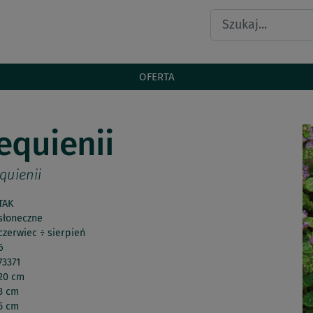
OFERTA
equienii
quienii
TAK
słoneczne
czerwiec ÷ sierpień
6
73371
20 cm
3 cm
5 cm