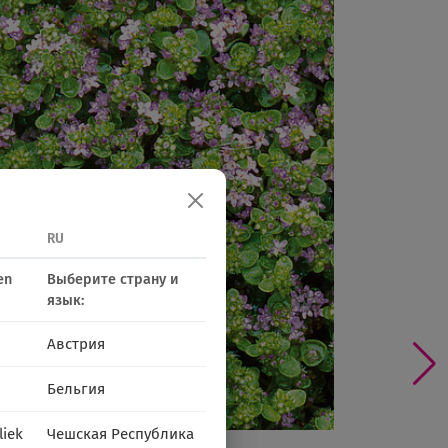
RU
en
Выберите страну и
язык:
Австрия
Бельгия
liek
Чешская Республика