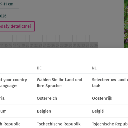
9-11 cm
2026
daży detalicznej
14
15
16
17
18
19
20
21
22
23
24
25
26
27
28
29
30
31
32
33
34
35
36
IV
V
VI
VII
VIII
IX
DE
NL
media
ct your country
Wählen Sie Ihr Land und
Selecteer uw land 
language:
Ihre Sprache:
taal:
ria
Österreich
Oostenrijk
ium
Belgien
België
h Republic
Tschechische Republik
Tsjechische Repub