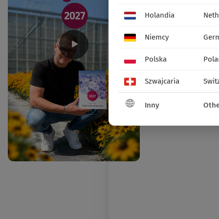
Holandia
Neth
Niemcy
Ger
Polska
Pola
Szwajcaria
Swit
Inny
Othe