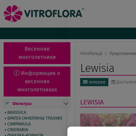
Весенние
Vitroflora.pl
Предложение
многолетники
Lewisia
Информация о
весенних
галерия
Достъпно
многолетниках
LEWISIA
Фильтры
BRASSICA
БРАТЕК (АНЮТИНЫ ГЛАЗКИ)
CAMPANULA
CINERARIA
ФИАЛКА-КОРНУТА