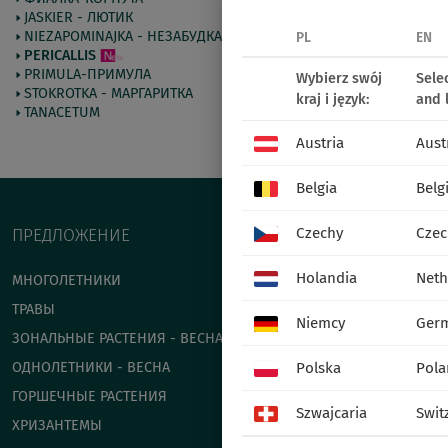
JASKIER - ЛЮТИК
NIEZAPOMINAJKA - НЕЗАБУДКА
PL
EN
PERICALLIS
PRIMULA-ПРИМУЛА
Wybierz swój
Sele
STOKROTKA - МАРГАРИТКА
kraj i język:
and 
TANACETUM
75011
Elise Mix
Austria
Aust
Belgia
Belg
Czechy
Czec
ПРЕДЛОЖЕНИЕ
Holandia
Neth
МНОГОЛЕТНИКИ
ТРАВЫ
Niemcy
Ger
ЗОНАЛЬНЫЕ РАСТЕНИЯ - ВЕСНА
ОДНОЛЕТНИКИ - ВЕСНА
Polska
Pola
ГОРШЕЧНЫЕ РАСТЕНИЯ
Szwajcaria
Swit
ХРИЗАНТЕМЫ