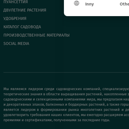
ПУАНСЕТТИЯ
Inny
Othe
ДВУЛЕТНИЕ РАСТЕНИЯ
УДОБРЕНИЯ
КАТАЛОГ САДОВОДА
ПРОИЗВОДСТВЕННЫЕ МАТЕРИАЛЫ
SOCIAL MEDIA
Мы являемся лидером среди садоводческих компаний, специализирую
теоретические знания в области выращивания растений, накопленные з
садоводческими и селекционными компаниями мира, мы предлагаем наши
и декоративных злаков, балконных и бордюрных растений, а также горш
является лидером в формировании рынка многолетних растений и дек
удовлетворить требования наших клиентов, мы ежегодно расширяем асс
премиями и сертификатами, полученными за последние годы.