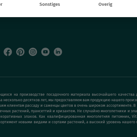
r
Sonstiges
Overig
щихся на производстве посадочного материала высочайшего качества д
а несколько десятков лет, мы предоставляем вам продукцию нашего произ
м клиентам рассаду и саженцы цветов в очень широком ассортименте. В
ечных растений, пуансеттий и хризантем. Не случайно многолетники и зла
оративных злаков. Как квалифицированная многолетняя питомник, Vit
ортимент новыми видами и сортами растений, а высокий уровень нашего 