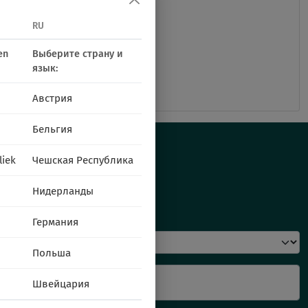
RU
en
Выберите страну и
язык:
Австрия
Бельгия
liek
Чешская Республика
Нидерланды
Напишите нам
Германия
Польша
Имя и фамилия
Швейцария