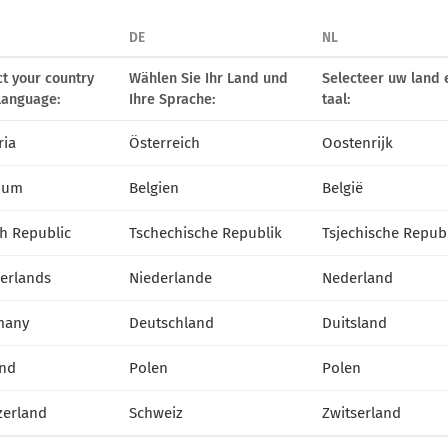
DE
NL
ct your country
Wählen Sie Ihr Land und
Selecteer uw land 
language:
Ihre Sprache:
taal:
ria
Österreich
Oostenrijk
ium
Belgien
België
h Republic
Tschechische Republik
Tsjechische Repub
КОНТАКТ
erlands
Niederlande
Nederland
VITROFLORA Grupa Producentów Spółka z o.o.
Trzęsacz 25 86-022 Dobrcz
many
Deutschland
Duitsland
+48 52 326 20 00
e-mail: info@vitroflora.com.pl
nd
Polen
Polen
zerland
Schweiz
Zwitserland