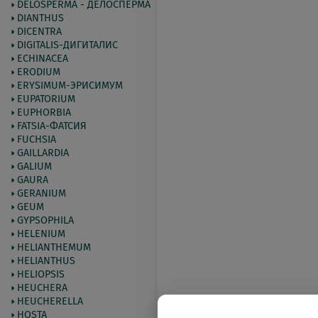
DELOSPERMA - ДЕЛОСПЕРМА
DIANTHUS
DICENTRA
DIGITALIS-ДИГИТАЛИС
ECHINACEA
ERODIUM
ERYSIMUM-ЭРИСИМУМ
EUPATORIUM
EUPHORBIA
FATSIA-ФАТСИЯ
FUCHSIA
GAILLARDIA
GALIUM
GAURA
GERANIUM
GEUM
GYPSOPHILA
HELENIUM
HELIANTHEMUM
HELIANTHUS
HELIOPSIS
HEUCHERA
HEUCHERELLA
HOSTA