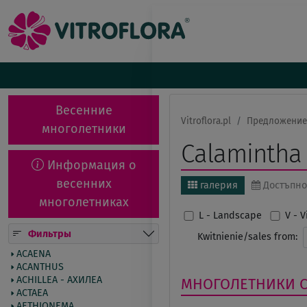
Весенние
Vitroflora.pl
Предложение
многолетники
Calamintha
Информация о
весенних
галерия
Достъпно
многолетниках
L - Landscape
V - 
Фильтры
Kwitnienie/sales from:
ACAENA
ACANTHUS
ACHILLEA - АХИЛЕА
МНОГОЛЕТНИКИ
ACTAEA
AETHIONEMA