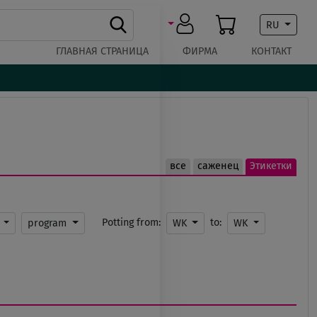
RU
ГЛАВНАЯ СТРАНИЦА
ФИРМА
КОНТАКТ
все
саженец
Этикетки
Potting from:
to:
к
program
WK
WK