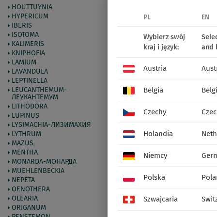
HOUTTUYNIA
HYPERICUM
PL
EN
IBERIS
ISOTOMA
Wybierz swój
Sele
KALIMERIS
kraj i język:
and 
KNIPHOFIA
LAMIUM
Austria
Aust
LAVANDULA
LEPTINELLA
LEUCANTHEMUM-
Belgia
Belg
ЛЕУКАНТЕМУМ
LITHODORA
Czechy
Czec
LUPINUS
LYSIMACHIA-ЛИЗИМАХИЯ
Holandia
Neth
LYTHRUM
MAZUS
MENTHA
Niemcy
Ger
MONARDA-МОНАРДА
MUEHLENBECKIA
Polska
Pola
NEPETA
OENOTHERA
OLEARIA
Szwajcaria
Swit
ORIGANUM
PENSTEMON