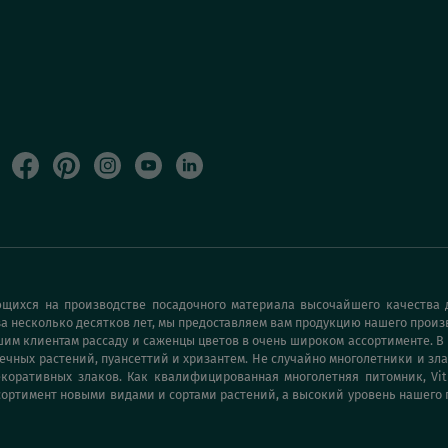
щихся на производстве посадочного материала высочайшего качества д
а несколько десятков лет, мы предоставляем вам продукцию нашего произ
м клиентам рассаду и саженцы цветов в очень широком ассортименте. В
ечных растений, пуансеттий и хризантем. Не случайно многолетники и зла
оративных злаков. Как квалифицированная многолетняя питомник, Vit
ортимент новыми видами и сортами растений, а высокий уровень нашего 