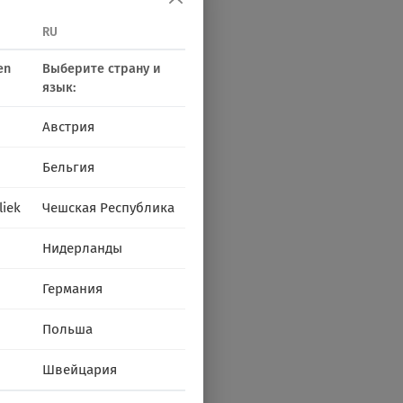
RU
en
Выберите страну и
язык:
Австрия
Бельгия
liek
Чешская Республика
Нидерланды
Германия
Польша
Швейцария