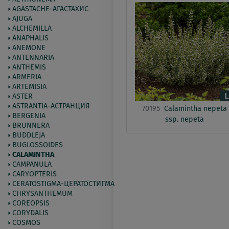
AGASTACHE-АГАСТАХИС
AJUGA
ALCHEMILLA
ANAPHALIS
ANEMONE
ANTENNARIA
ANTHEMIS
ARMERIA
ARTEMISIA
ASTER
ASTRANTIA-АСТРАНЦИЯ
70195
Calamintha nepeta
BERGENIA
ssp. nepeta
BRUNNERA
BUDDLEJA
BUGLOSSOIDES
CALAMINTHA
CAMPANULA
CARYOPTERIS
CERATOSTIGMA-ЦЕРАТОСТИГМА
CHRYSANTHEMUM
COREOPSIS
CORYDALIS
COSMOS