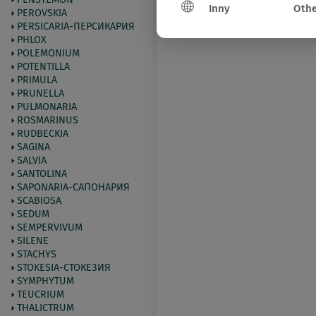
Inny
Othe
PEROVSKIA
PERSICARIA-ПЕРСИКАРИЯ
PHLOX
POLEMONIUM
POTENTILLA
PRIMULA
PRUNELLA
PULMONARIA
ROSMARINUS
RUDBECKIA
SAGINA
SALVIA
SANTOLINA
SAPONARIA-САПОНАРИЯ
SCABIOSA
SEDUM
SEMPERVIVUM
SILENE
STACHYS
STOKESIA-СТОКЕЗИЯ
SYMPHYTUM
TEUCRIUM
THALICTRUM