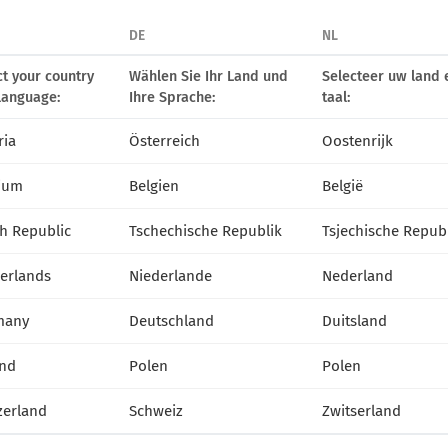
DE
NL
ct your country
Wählen Sie Ihr Land und
Selecteer uw land 
language:
Ihre Sprache:
taal:
ria
Österreich
Oostenrijk
ium
Belgien
België
h Republic
Tschechische Republik
Tsjechische Repub
erlands
Niederlande
Nederland
many
Deutschland
Duitsland
nd
Polen
Polen
zerland
Schweiz
Zwitserland