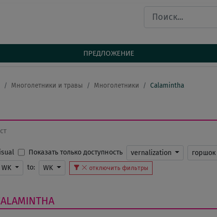
ПРЕДЛОЖЕНИЕ
Многолетники и травы
Многолетники
Calamintha
ст
Показать только доступность
Visual
vernalization
горшо
to:
WK
WK
отключить фильтры
CALAMINTHA