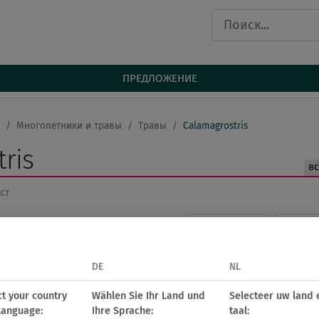
ПРЕДЛОЖЕНИЕ
Многолетники и травы
Травы
Calamagrostris
ris
в
ст
Показать только доступность
Visual
vernalization
горшо
to:
WK
WK
отключить фильтры
DE
NL
ct your country
Wählen Sie Ihr Land und
Selecteer uw land 
language:
Ihre Sprache:
taal: