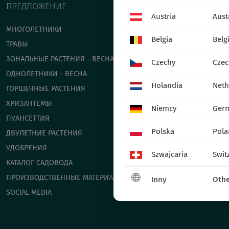
ПРЕДЛОЖЕНИЕ
Austria
Aust
МНОГОЛЕТНИКИ
Belgia
Belg
ТРАВЫ
ЗОНАЛЬНЫЕ РАСТЕНИЯ - ВЕСНА
Czechy
Czec
ОДНОЛЕТНИКИ - ВЕСНА
Holandia
Neth
ГОРШЕЧНЫЕ РАСТЕНИЯ
ХРИЗАНТЕМЫ
Niemcy
Ger
ПУАНСЕТТИЯ
Polska
Pola
ДВУЛЕТНИЕ РАСТЕНИЯ
УДОБРЕНИЯ
Szwajcaria
Swit
КАТАЛОГ САДОВОДА
ПРОИЗВОДСТВЕННЫЕ МАТЕРИАЛЫ
Inny
Othe
SOCIAL MEDIA