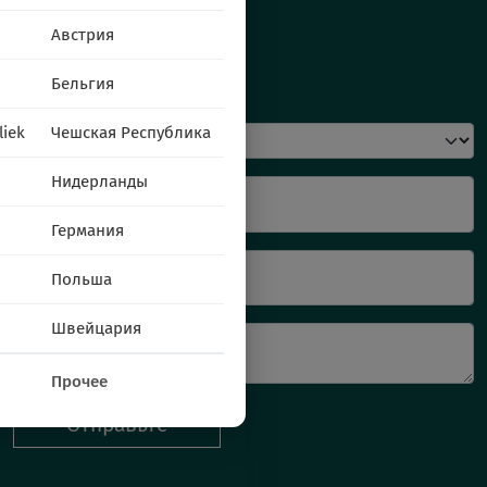
Австрия
Бельгия
Напишите нам
liek
Чешская Республика
Нидерланды
Имя и фамилия
Германия
Ваш e-mail
Польша
Швейцария
Прочее
Отправьте