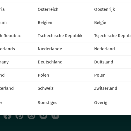
КОНТАКТ
ria
Österreich
Oostenrijk
VITROFLORA Grupa Producentów Spółka z o.o.
ium
Belgien
België
Trzęsacz 25 86-022 Dobrcz
+48 52 326 20 00
h Republic
Tschechische Republik
Tsjechische Repub
e-mail: info@vitroflora.com.pl
erlands
Niederlande
Nederland
many
Deutschland
Duitsland
nd
Polen
Polen
zerland
Schweiz
Zwitserland
r
Sonstiges
Overig