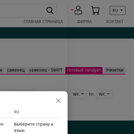
RU
ГЛАВНАЯ СТРАНИЦА
ФИРМА
КОНТАКТ
се
саженец
саженец - SWIFT
готовый продукт
Этикетки
Potting from:
to:
к
program
WK
WK
RU
en
Выберите страну и
язык: