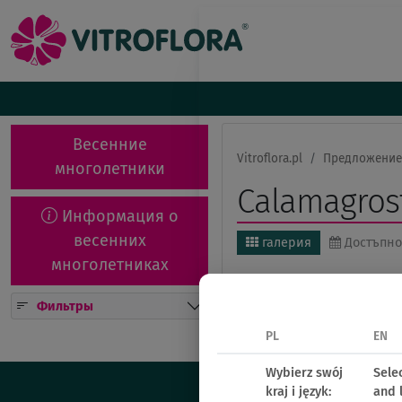
Весенние
Vitroflora.pl
Предложение
многолетники
Calamagrost
Информация о
весенних
галерия
Достъпно
многолетниках
L - Landscape
V - 
Фильтры
Kwitnienie/sales from:
PL
EN
Wybierz swój
Sele
kraj i język:
and 