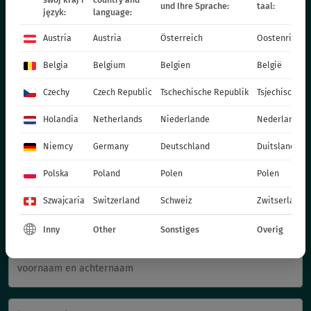
und Ihre Sprache:
taal:
język:
language:
VITROFLORA Grupa Producentów Spółka z o.o.
Austria
Austria
Österreich
Oostenrijk
Trzęsacz 25 86-022 Dobrcz
+48 52 326 20 00
Belgia
Belgium
Belgien
België
e-mail: info@vitroflora.com.pl
Czechy
Czech Republic
Tschechische Republik
Tsjechische R
Holandia
Netherlands
Niederlande
Nederland
Niemcy
Germany
Deutschland
Duitsland
Polska
Poland
Polen
Polen
Schrijf ons
Szwajcaria
Switzerland
Schweiz
Zwitserland
Inny
Other
Sonstiges
Overig
voornaam en achternaam